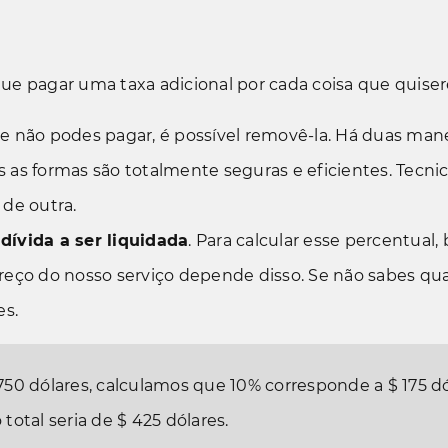
e pagar uma taxa adicional por cada coisa que quiseres
 não podes pagar, é possível removê-la. Há duas mane
s as formas são totalmente seguras e eficientes. Tecn
 de outra.
 dívida a ser liquidada
. Para calcular esse percentual, b
 preço do nosso serviço depende disso. Se não sabes qual
es.
,750 dólares
, calculamos que
10%
corresponde a
$ 175 d
o total seria de
$ 425 dólares
.