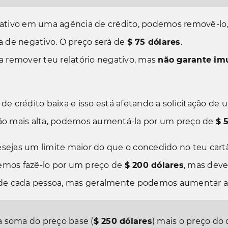
gativo em uma agência de crédito, podemos removê-lo,
a de negativo. O preço será de
$ 75
dólares
.
a remover teu relatório negativo, mas
não garante im
 de crédito baixa e isso está afetando a solicitação d
ação mais alta, podemos aumentá-la por um preço de
$ 
sejas um limite maior do que o concedido no teu cartão
demos fazê-lo por um preço de
$ 200
dólares
, mas deve
 cada pessoa, mas geralmente podemos aumentar até 
 a soma do preço base (
$ 250
dólares
) mais o preço do 